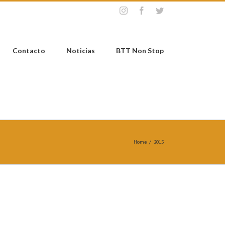
Instagram
Facebook
Twitter
Contacto
Noticias
BTT Non Stop
Home
/
2015