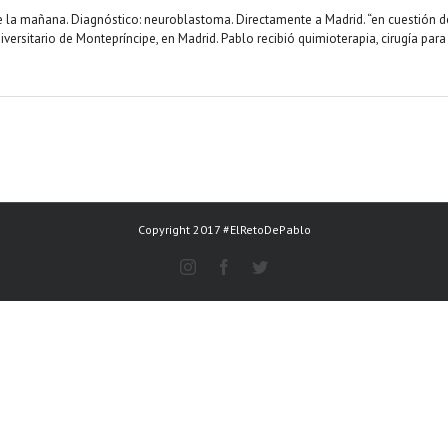
de la mañana. Diagnóstico: neuroblastoma. Directamente a Madrid. “en cuestión d
versitario de Montepríncipe, en Madrid. Pablo recibió quimioterapia, cirugía para
Copyright 2017 #ElRetoDePablo
Instagram
Facebook
Twitter