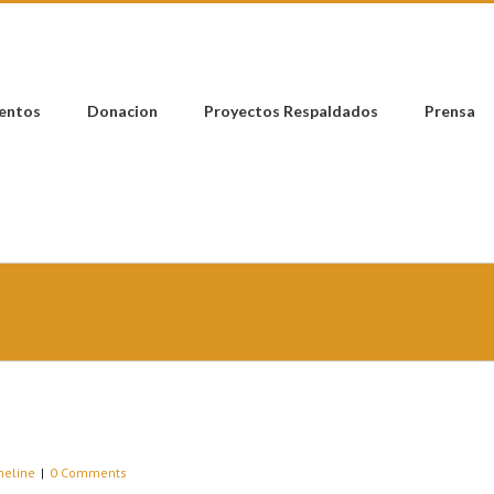
entos
Donacion
Proyectos Respaldados
Prensa
meline
|
0 Comments