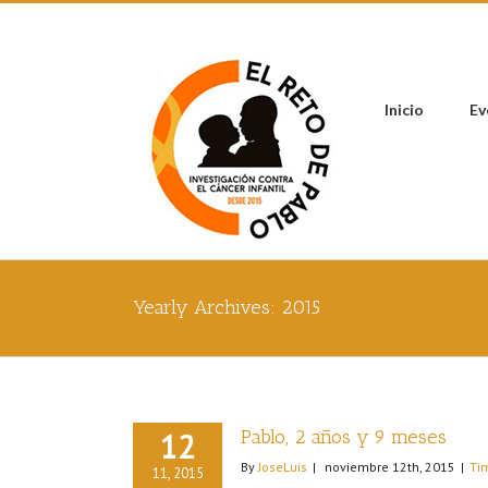
Inicio
Ev
Yearly Archives:
2015
Pablo, 2 años y 9 meses
12
By
JoseLuis
|
noviembre 12th, 2015
|
Ti
11, 2015