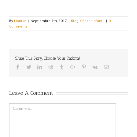
By
Montse
|
septiembre 5th, 2017
|
Blog
,
Cáncer Infantil
|
0
Comments
Share This Story, Choose Your Platform!
Facebook
Twitter
Linkedin
Reddit
Tumblr
Google+
Pinterest
Vk
Email
Leave A Comment
Comment