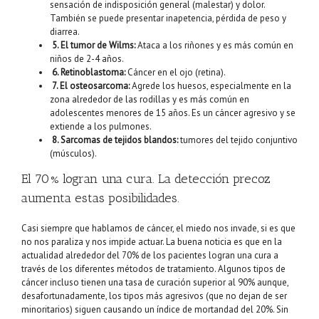
sensación de indisposición general (malestar) y dolor.
También se puede presentar inapetencia, pérdida de peso y
diarrea.
5. El tumor de Wilms:
Ataca a los riñones y es más común en
niños de 2-4 años.
6. Retinoblastoma:
Cáncer en el ojo (retina).
7. El osteosarcoma:
Agrede los huesos, especialmente en la
zona alrededor de las rodillas y es más común en
adolescentes menores de 15 años. Es un cáncer agresivo y se
extiende a los pulmones.
8. Sarcomas de tejidos blandos:
tumores del tejido conjuntivo
(músculos).
El 70% logran una cura. La detección precoz
aumenta estas posibilidades.
Casi siempre que hablamos de cáncer, el miedo nos invade, si es que
no nos paraliza y nos impide actuar. La buena noticia es que en la
actualidad alrededor del 70% de los pacientes logran una cura a
través de los diferentes métodos de tratamiento. Algunos tipos de
cáncer incluso tienen una tasa de curación superior al 90% aunque,
desafortunadamente, los tipos más agresivos (que no dejan de ser
minoritarios) siguen causando un índice de mortandad del 20%. Sin