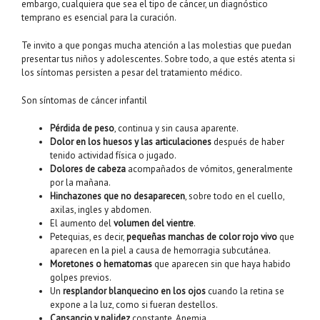
embargo, cualquiera que sea el tipo de cáncer, un diagnóstico
temprano es esencial para la curación.
Te invito a que pongas mucha atención a las molestias que puedan
presentar tus niños y adolescentes. Sobre todo, a que estés atenta si
los síntomas persisten a pesar del tratamiento médico.
Son síntomas de cáncer infantil
Pérdida de peso
, continua y sin causa aparente.
Dolor en los huesos y las articulaciones
después de haber
tenido actividad física o jugado.
Dolores de cabeza
acompañados de vómitos, generalmente
por la mañana.
Hinchazones que no desaparecen
, sobre todo en el cuello,
axilas, ingles y abdomen.
El aumento del
volumen del vientre
.
Petequias, es decir,
pequeñas manchas de color rojo vivo
que
aparecen en la piel a causa de hemorragia subcutánea.
Moretones o hematomas
que aparecen sin que haya habido
golpes previos.
Un
resplandor blanquecino en los ojos
cuando la retina se
expone a la luz, como si fueran destellos.
Cansancio y palidez
constante. Anemia.