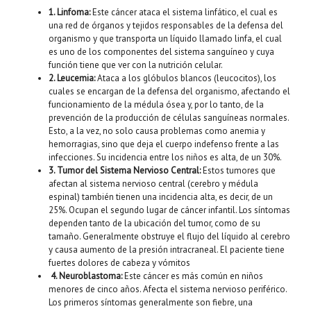
1. Linfoma:
Este cáncer ataca el sistema linfático, el cual es
una red de órganos y tejidos responsables de la defensa del
organismo y que transporta un líquido llamado linfa, el cual
es uno de los componentes del sistema sanguíneo y cuya
función tiene que ver con la nutrición celular.
2. Leucemia:
Ataca a los glóbulos blancos (leucocitos), los
cuales se encargan de la defensa del organismo, afectando el
funcionamiento de la médula ósea y, por lo tanto, de la
prevención de la producción de células sanguíneas normales.
Esto, a la vez, no solo causa problemas como anemia y
hemorragias, sino que deja el cuerpo indefenso frente a las
infecciones. Su incidencia entre los niños es alta, de un 30%.
3. Tumor del Sistema Nervioso Central:
Estos tumores que
afectan al sistema nervioso central (cerebro y médula
espinal) también tienen una incidencia alta, es decir, de un
25%. Ocupan el segundo lugar de cáncer infantil. Los síntomas
dependen tanto de la ubicación del tumor, como de su
tamaño. Generalmente obstruye el flujo del líquido al cerebro
y causa aumento de la presión intracraneal. El paciente tiene
fuertes dolores de cabeza y vómitos
4. Neuroblastoma:
Este cáncer es más común en niños
menores de cinco años. Afecta el sistema nervioso periférico.
Los primeros síntomas generalmente son fiebre, una